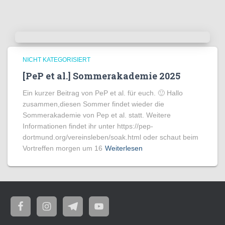
NICHT KATEGORISIERT
[PeP et al.] Sommerakademie 2025
Ein kurzer Beitrag von PeP et al. für euch. 🙂 Hallo
zusammen,diesen Sommer findet wieder die
Sommerakademie von Pep et al. statt. Weitere
Informationen findet ihr unter https://pep-
dortmund.org/vereinsleben/soak.html oder schaut beim
Vortreffen morgen um 16
Weiterlesen