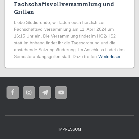
Fachschaftsvollversammlung und
Grillen
Liebe Studierende, wir laden euch herzlich zur
Fachschaftsvollversammlung am 11. April 2024 um
16:15 Uhr ein. Die Versammlung findet im HG2/HS2
statt.Im Anhang findet ihr die Tagesordnung und die
anstehende Satzungsänderung. Im Anschluss findet das
Semesteranfangsgrillen statt. Dazu treffen
Weiterlesen
IMPRESSUM