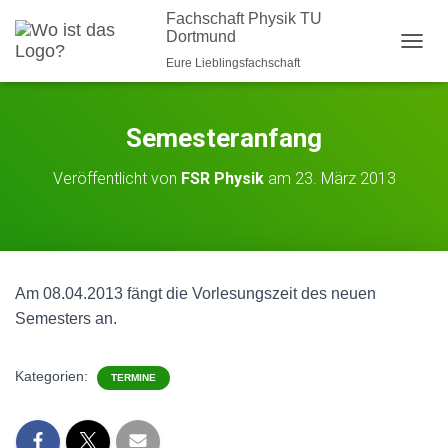
Fachschaft Physik TU
Dortmund
NAVI
Eure Lieblingsfachschaft
Semesteranfang
Veröffentlicht von
FSR Physik
am
23. März 2013
Am 08.04.2013 fängt die Vorlesungszeit des neuen
Semesters an.
Kategorien:
TERMINE