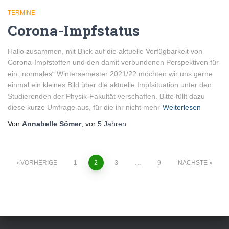
TERMINE
Corona-Impfstatus
Hallo zusammen, mit Blick auf die aktuelle Verfügbarkeit von
Corona-Impfstoffen und den damit verbundenen Perspektiven für
ein „normales“ Wintersemester 2021/22 möchten wir uns gerne
einmal ein kleines Bild über die aktuelle Impfsituation unter den
Studierenden der Physik-Fakultät verschaffen. Bitte füllt dazu
diese kurze Umfrage aus, für die ihr nicht mehr
Weiterlesen
Von
Annabelle Sömer
, vor
5 Jahren
VORHERIGE
1
2
3
…
9
NÄCHSTE
Seitennummerierung
der
Beiträge